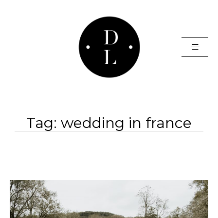
HOME
Tag: wedding in france
PORTFOLIO
BLOG
BORNE PHOTO
INFOS
CONTACT